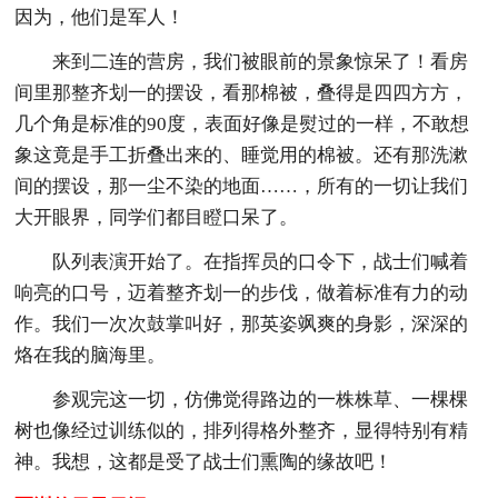
因为，他们是军人！
来到二连的营房，我们被眼前的景象惊呆了！看房
间里那整齐划一的摆设，看那棉被，叠得是四四方方，
几个角是标准的90度，表面好像是熨过的一样，不敢想
象这竟是手工折叠出来的、睡觉用的棉被。还有那洗漱
间的摆设，那一尘不染的地面……，所有的一切让我们
大开眼界，同学们都目瞪口呆了。
队列表演开始了。在指挥员的口令下，战士们喊着
响亮的口号，迈着整齐划一的步伐，做着标准有力的动
作。我们一次次鼓掌叫好，那英姿飒爽的身影，深深的
烙在我的脑海里。
参观完这一切，仿佛觉得路边的一株株草、一棵棵
树也像经过训练似的，排列得格外整齐，显得特别有精
神。我想，这都是受了战士们熏陶的缘故吧！