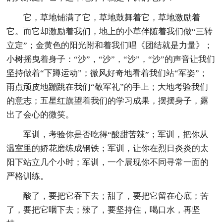
它，草地铺满了它，草地鼓舞着它，草地激励着
它。而它却激励着我们，地上的小草伴随着我们做“三转
立定”；金黄色的阳光附和着我们唱《团结就是力量》；
小树摇曳着身子：“沙”，“沙”，“沙”，“沙”的声音让我们
坚持做着“下蹲运动”；微风好奇地看着我们站“军姿”；
雨点顽皮地蹦跳在我们“敬军礼”的手上；大地考验我们
的意志；五星红旗望着我们的学习成果，摆摆身子，露
出了会心的微笑。
军训，考验你是否吃得“酸甜苦辣”；军训，把你从
温室里的娇花磨练成钢铁；军训，让你在烈日炎炎的太
阳下站立几个小时；军训，一个展现你不同寻常一面的
严格训练。
酸了，要把它吞下去；甜了，要把它留在心底；苦
了，要把它咽下去；辣了，要坚持住，喝口水，再坚