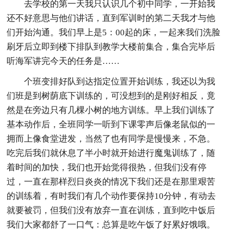
去学校的第一天我只认识几个初中同学，一开始我
还不好意思与他们讲话，直到军训时的第二天我才与他
们开始沟通。我们早上是5：00起的床，一起来我们洗脸
刷牙后立即到楼下排队到教学大楼前集合，集合完毕后
听海军讲完今天的任务是……
个班变排好队到达指定位置开始训练，我还以为我
们班是到树荫底下训练的，可没想到的是刚好相反，竟
然是在旁边只有几棵小树的地方训练。早上我们训练了
基本动作后，全班同学一听到下课零声后像老鼠似的一
拥而上像食堂进发，当然了也有同学是慢慢来，不急。
吃完后我们就休息了半小时就开始进行魔鬼训练了，随
着时间的加快，我们也开始觉得很热，但我们没有停
过，一直在那样烈日炎炎的情况下我们还是在那里艰苦
的训练着，有时我们有几个动作要保持10分钟，有动去
就要被罚，但我们没有放弃一直在训练，直到吃中饭后
我们大家都舒了一口气：总算是吃午饭了好累好饿哦。