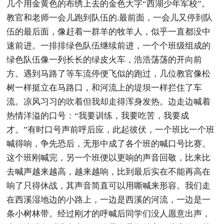
几个用金黄色的布绣上去的金色大字“西湖少年军校”。
教官和老师一会儿跑到队伍的.最前面，一会儿又停到队
伍的最后面，像赶着一群羊的牧羊人，似乎一直都没中
速前进。一排排绿色队伍继续前进，一个个班级组成的
绿色队伍像一列长长的绿皮火车，浩浩荡荡的开向前
方。遇到马路了等车流停便飞似的跑过，几位教官像松
树一样挺立在马路口，和河流上的堤坝一样拦住了车
流。凉风习习的吹着但我却走得浑身发热。边走边喊着
热情洋溢的口号：“我要训练，我要吃苦，我要成
才。”有时口号声前呼后应，此起彼伏，一个班比一个班
喊得响，争先恐后，无形中成了各个班的喊口号比赛。
这个班刚喊完，另一个班便以更响的声音回敬，比来比
去喊声越来越高，越来越响，比到最后实在不能再高在
响了只得休战，其声音简直可以用嘶喊来形容。我们走
在西溪湿地边的小路上，一边是西溪的河流，一边是一
条小树林带。经过刚才的呼喊后同学们没人愿意出声，