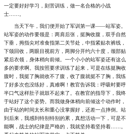
一定要好好学习，刻苦训练，做一名合格的小战
士……。
当天下午，我们便开始了军训第一课——站军姿。
站军姿的动作要领是：两肩后张，挺胸收腹，双手自然
下垂，拇指尖对准食指第二关节处，中指紧贴衣裤线，
下颌回收，两眼目视前方，两脚分开约六十度，颈部贴
紧后衣领，身体稍向前倾。一个小小的站军姿还有这么
多的要求啊。我按照要求训练了起来，可是在练挺胸收
腹时，我挺了胸就收不了腹，收了腹就挺不了胸，我练
了好多次也没练好，真难啊！教官告诉我：呼吸时要呼
半口气这样肚子就鼓不起来了。在教官的指导下，我终
于站好了这个姿势。而我做身体稍向前倾这个动作时，
由于站的时间太长和重心没掌握好，还差一点摔倒。站
到后来，我感到特别特别的累，真想活动一下，可是不
能啊，战士的纪律是严格的，我就坚持着坚持着……。