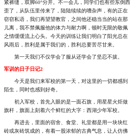
紧裤缝，双脚60°分开。不一会儿，同学们也有些东倒西
歪了，从队伍里传来了，陆陆续续的嘈杂声，有的正在
窃窃私语，我们再望望教官，之间他还稳当当的站在那
儿离，我不禁佩服他的体力与耐力啊，顿时无限的敬佩
之情缓缓流上心头。今天的训练让我们明白了阳光总在
风雨后，胜利是属于我们的，胜利总要苦尽甘来。
第一天我们不仅学会了服从还学会了坚忍不拔。
军训的日子日记2
今天是我们来军校的第一天，对这里的一切都感到
陌生，同时也感到好奇。
初入军校，首先入眼的是一面石旗，用星星火炬做
旗杆，旗面上刻着六个鲜红的大字：西湖少年军校。
再进去，里面的宿舍、食堂、礼堂都是用一块块红
砖或灰砖筑成的，有着一股浓郁的古典气息，让人仿佛