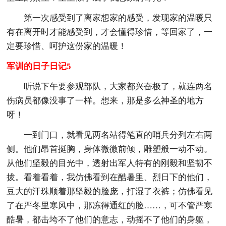
第一次感受到了离家想家的感受，发现家的温暖只
有在离开时才能感受到，才会懂得珍惜，等回家了，一
定要珍惜、呵护这份家的温暖！
军训的日子日记5
听说下午要参观部队，大家都兴奋极了，就连两名
伤病员都像没事了一样。想来，那是多么神圣的地方
呀！
一到门口，就看见两名站得笔直的哨兵分列左右两
侧。他们昂首挺胸，身体微微前倾，雕塑般一动不动。
从他们坚毅的目光中，透射出军人特有的刚毅和坚韧不
拔。看着看着，我仿佛看到在酷暑里、烈日下的他们，
豆大的汗珠顺着那坚毅的脸庞，打湿了衣裤；仿佛看见
了在严冬里寒风中，那冻得通红的脸……，可不管严寒
酷暑，都击垮不了他们的意志，动摇不了他们的身躯，