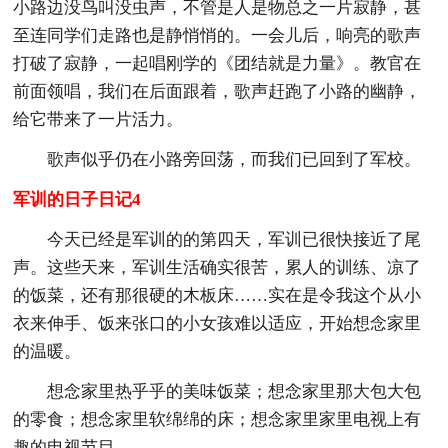
小路边没鸟叫没虫声，不管是人是物总之一片寂静，甚
至连同学们走路也是静悄悄的。一会儿后，响亮的歌声
打破了寂静，一起唱刚学的《团结就是力量》。教官在
前面领唱，我们在后面跟着，歌声赶跑了小路的幽静，
给它带来了一片活力。
歌声似乎仍在小路旁回荡，而我们已回到了军校。
军训的日子日记4
今天已经是军训的的第四天，军训已很快接近了尾
声。这些天来，军训生活确实很苦，累人的训练、凉了
的饭菜，还有那很硬的木板床……实在是令我这个从小
衣来伸手、饭来张口的小女孩难以适应，开始想念家里
的温暖。
想念家里热乎乎的美味饭菜；想念家里那大包大包
的零食；想念家里软绵绵的床；想念家里家里电视上有
趣的电视节目……