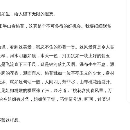
栩如生，给人留下无限的遐想。
阳半山看桃花，这真是个不可多得的好机会。我要细细观赏
仙境，看到这美景，我忍不住的称赞一番。这风景真是令人赏
吐翠，河水明澈如镜，水天一色，河面犹如一块上好的碧玉
真是飞流直下三千尺，疑是银河落九天啊。瀑布生生不息，源
心脾的花香，迎面而来。桃花犹如一位亭亭玉立的少女，身材
亵渎。就如这句话一般，人间四月芳菲尽，山寺桃花始盛开。
只见姐姐粉嫩的樱唇张了张，吟吟道：“桃花含笑春风里，万
纷夸姐姐有才华，姐姐笑了笑，巧笑倩兮道:"呵呵，过奖过
不禁这样想。