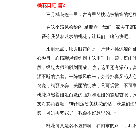
桃花日记 篇2
三月桃花连十里，古言里的桃花被描绘的栩
在这个清风徐徐的`星期六，我们一家去了富
一番令我梦寐以求的桃花，让我们一睹为快吧。
来到地点，映入眼帘的是一片世外桃源般的
心悦目，心情骤然预约啊！这里千山一碧，群山
般，经过大师的雕刻而成。瞧，这里还有瀑布，
源不断的流着。一阵微风吹来，芬芳扑鼻又沁人
窈窕，绚丽身姿，美丽的绽放，只可观赏，不可
桃花点缀着姐姐白嫩的脸颊和姐姐的黛眉杏眼，
支丹彩灼春融。”听到这赞美桃花的话，亲戚们纷
奖，可别再夸我了，我会不好意思的。”
桃花可真是名不虚传啊，在回家的路上，我