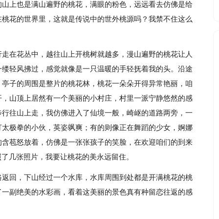
的山上也是满山遍野的桃花，满眼的粉色，远远看去仿佛是给
在桃花的世界里，这就是传说中的世外桃源吗？我禁不住这么
行走在花丛中，越往山上开桃树就越多，漫山遍野的桃花让人
一缕轻风拂过，感觉就像是一只温暖的手轻抚着我的头。沿途
，亭子的周围是整片的桃花林，桃花一朵朵开得异常艳丽，咱
开，山顶上居然有一个美丽的小村庄，村里一派宁静悠然的感
步行往山上走，我仿佛进入了仙境一般，崎岖的道路两旁，一
打太极拳的小伙，英姿飒爽；有的则像正在舞蹈的少女，婀娜
的含苞怒放着，仿佛是一张张孩子的笑脸，在欢迎咱们的到来
我照了几张照片，我要让桃花的美永远留住。
路返回，下山经过一个水库，水库周围到处都是开满桃花的桃
了一副绝美的水彩画，看着这美丽的景色真有种留恋往返的感