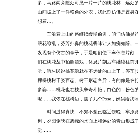
多，马路两旁随处可见一片一片的桃花林，远处
山间披上了一件粉色的外衣，我此刻仿佛是置身
想着…。
车沿着上山的路继续缓慢前进，咱们仿佛是
眼花缭乱，芬芳扑鼻的桃花香味让人如痴如醉。
发现有个仿古的亭子，于是咱们便下车休息片刻
们在桃花丛中拍照嬉戏，休息片刻后车继续往前
觉，听村民说桃花源就在不远处的山上了，停车
棵棵桃树千姿百态、树干形态各异，有的像是在
多姿……桃花也在枝头争奇斗艳，白色的，粉色
呢……我依在桃树边，摆了几个Pose，妈妈给
时间过得真快，不知不觉已临近傍晚，车原
树，夕阳倒映在碧绿的水面上和远处的青山形成
觉……