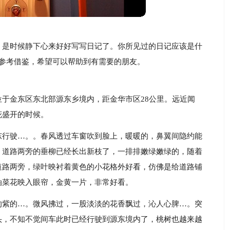
，是时候静下心来好好写写日记了。你所见过的日记应该是什
家参考借鉴，希望可以帮助到有需要的朋友。
于金东区东北部源东乡境内，距金华市区28公里。远近闻
花盛开的时候。
东行驶…。。春风透过车窗吹到脸上，暖暖的，鼻翼间隐约能
，道路两旁的垂柳已经长出新枝了，一排排嫩绿嫩绿的，随着
道路两旁，绿叶映衬着黄色的小花格外好看，仿佛是给道路铺
油菜花映入眼帘，金黄一片，非常好看。
的紫的…。微风拂过，一股淡淡的花香飘过，沁人心脾…。突
头，不知不觉间车此时已经行驶到源东境内了，桃树也越来越