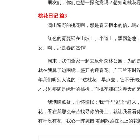
朋友们，你们也想一探究竟吗？想知道桃花
桃花日记 篇3
满山遍野的桃花啊，那是春天捎来的信儿吗?
红色的雾蔓延在山坡上、小道上，飘飘悠悠
女。啊，那是春的杰作!
周末，我们全家一起去泉州森林公园，为的
就在我鼻子边围绕，盛开的迎春花、广玉兰不时
年我们听别人说的：“这桃花，早点去，它不开;
才只见那满是绿叶的桃树，而桃花却在这春天的盛
我满腹狐疑，心怀惆怅：我“千里迢迢”赶来，
花，看在我那么辛苦找寻你的份上，就让我看看
有叶没有花，我心一阵惋惜;看到散落在地上的花