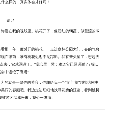
是什么样的，真实体会才好呢！
——题记
，弥漫在我的视线里。桃花开了，像泛红的朝霞，似羞涩的淑
是看那一年一度盛开的桃花。一走进森林公园大门，春的气息
浮现在眼前，唯有桃花迟迟不见踪影。我有些失望了，想起去
晚点去，它就凋谢了。”我心里一紧：难道它已经凋谢了?所以
会中谢绝了邀请?
为的就是一睹你的芳容，你却给我一个“闭门羹”?!桃花啊桃
你美丽的容颜吧。我边走边细细地找寻花瓣的踪迹，看到桃树
瓣被游客踩成粉末，我心一阵痛。