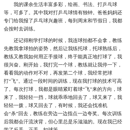
我的课余生活丰富多彩，绘画、书法、打乒乓球
等，可多了。其中我对打乒乓球情有独钟。爸爸妈妈还
专门给我报了乒乓球兴趣班，每到周末和节假日，我都
会按时去训练。
还记得刚学打球的时候，我连球拍都不会拿，教练
先教我拿球拍的姿势，然后让我练托球，托球熟练后，
教练又教我如何用正手接球，终于能真正地打球了，我
很兴奋。刚开始，我打完一个球，教练就让我停一下，
看看我的动作对不对，再发第二个球，我经常把球
打“飞”。通过一段时间的训练，现在我打球的技术可高
了。每次打球，我都是眼睛紧盯着球“飞”来的方向，球
来了，我轻轻一挡，球就乖乖地回去了，球又来了，我
轻轻一拨，球又回去了，有时候，我还会找准机
会“杀”回去，教练在旁边一边指点一边夸奖。每次训练
后我都会汗流浃背，但心里总是乐滋滋的。现在我已经
学了反手，正手，扣球等。