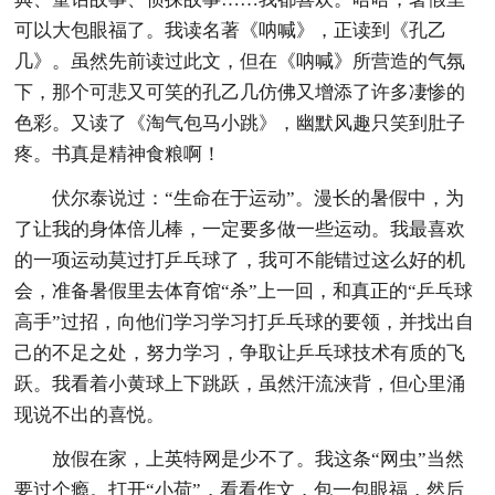
可以大包眼福了。我读名著《呐喊》，正读到《孔乙
几》。虽然先前读过此文，但在《呐喊》所营造的气氛
下，那个可悲又可笑的孔乙几仿佛又增添了许多凄惨的
色彩。又读了《淘气包马小跳》，幽默风趣只笑到肚子
疼。书真是精神食粮啊！
伏尔泰说过：“生命在于运动”。漫长的暑假中，为
了让我的身体倍儿棒，一定要多做一些运动。我最喜欢
的一项运动莫过打乒乓球了，我可不能错过这么好的机
会，准备暑假里去体育馆“杀”上一回，和真正的“乒乓球
高手”过招，向他们学习学习打乒乓球的要领，并找出自
己的不足之处，努力学习，争取让乒乓球技术有质的飞
跃。我看着小黄球上下跳跃，虽然汗流浃背，但心里涌
现说不出的喜悦。
放假在家，上英特网是少不了。我这条“网虫”当然
要过个瘾。打开“小荷”，看看作文，包一包眼福，然后