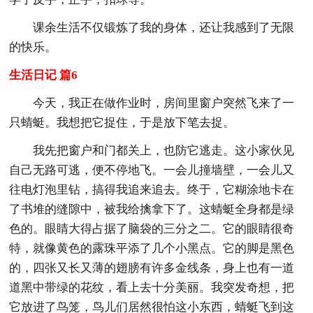
课余生活不仅锻炼了我的身体，还让我感到了无限
的快乐。
生活日记 篇6
今天，我正在做作业时，房间里窗户突然飞来了一
只蜻蜓。我想把它捉住，于是放下笔去捉。
我先把窗户和门都关上，也防它逃走。这小家伙见
自己无路可逃，便不停地飞。一会儿撞墙壁，一会儿又
往电灯泡里钻，搞得我追来追去。终于，它糊涂地卡在
了书堆的缝隙中，被我给擒拿下了。这蜻蜓全身都是绿
色的。眼睛大得占据了脑袋的三分之二。它的眼睛很奇
特，就像黄色的露珠平添了几个小黑点。它的脚是黑色
的，四张又长又薄的翅膀有许多金线条，身上也有一道
道黑中带绿的花纹，看上去十分美丽。我突发奇想，把
它放进了鸟笼，鸟儿们居然很怕这小东西，蜻蜓飞到这