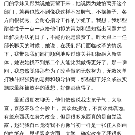
门的学妹又跟我说她要留下来，她说因为她怕离开这个
部门，就再也找不到像我这样不发脾气、不摆架子、各
方面很优秀、会耐心指导工作的学姐了。我想，我那些
耐着性子一点一点给他们拟的策划和通知指出问题并提
出解决办法的日子，不能再说是浪费了。昨天跟上一任
部长聊天的时候，她说，在我们部门面临改革的情况
下，我带领我们部门顺利地度过难关并积极融入新集
体，她说她找不到第二个人能比我做得更好了。那一瞬
间，我忽然觉得那些为了改革做的无数努力，无数次单
打独斗跟强势的老师和领导协商，那些想了好久或被实
施或最终被放弃的设想，好像都值得了。
最近跟朋友聊天，他们依然说我太孩子气，太耿
直，喜怒哀乐全在脸上， 喜欢就接近，不喜欢就疏远。
有些东西我在努力改变，但是很多东西真的是自觉流
露，起码我自己觉得我不再像当初一样是一张任人图画
的白纸在。思想观念方面，大学，确实改变了我很多。