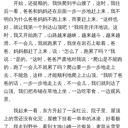
开始，还挺顺的。我快爬到半山腰了，这时，我往
后一看，爸爸和妈妈还在后面一步一步地赶上来，我不
明白为什么爸爸妈妈不跑上来，而要赶上来。“这样也
好，就让我第一个到达山顶吧！”我得意洋洋地说。这
时，我又开始跑了，山路越来越峡，越来越斗，越来越
滑。不一会儿，我就跑累了，我坐在岩石上歇着，爸
爸、妈妈都赶了上来，说：“怎么了，跑累了吗？”我
说：“是的。”这时，爸爸严肃地对我说：“爬山是不能跑
的，跑了一会儿不就累了吗？爬山要一步一步地走上
去，不能急，这样，才能顺利地爬上上山顶。”我听了爸
爸的话，一步一步地走上去，不一会儿，我们就到达了
山顶。我们把布铺在草地上坐，一边吃零食，一边观风
景。
我起来一看，东方升起了一朵红云。院子里、屋顶
上的雪还没有化完，屋檐下挂着一串串的冰凌，好看极
了。我走到野外，看到大地山峰一片银装，麦苗从雪里