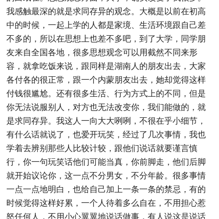
我感触最深的就是求同存异的观念。大概是以前在初高
中的时候，一起上学的人都是家境、生活环境跟自己差
不多的，所以在思想上也差不多吧，到了大学，同学朋
友来自全国各地，很多思想观念可以用截然不同来形
容，就拿吃饭来说，跟同样是湖南人的朋友出去，大家
各付各的很正常，跟一个内蒙朋友出去，她却觉得这样
付钱很尴尬。还有很多生活、行为方式上的不同，但是
你无法说服别人，对方也无法改变你，我们能做的，就
是求同存异。我这人一向大大咧咧，不很在乎小细节，
有什么话就说了，也爱开玩笑，经过了几次事情，我也
学着去辨别那些人比较计较，跟他们说话就要谨言慎
行，你一句玩笑话他们可能当真，你前脚走，他们后脚
就开始议论你，这一点不分男女，不分年龄。很多事情
一点一点地明白，也给自己加上一条一条的禁忌，有的
时候觉得这样好累，一个人待着多么自在，不用担心惹
怒任何人，不用小心翼翼地说话做事，有人说这是说话