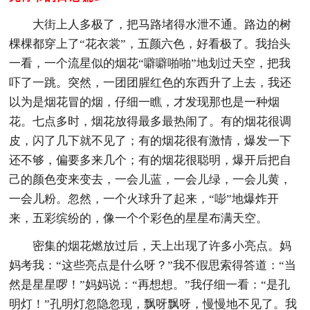
大街上人多极了，把马路堵得水泄不通。路边的树
棵棵都穿上了“花衣裳”，五颜六色，好看极了。我抬头
一看，一个流星似的烟花“噼噼啪啪”地划过天空，把我
吓了一跳。突然，一团团腥红色的东西升了上去，我还
以为是烟花冒的烟，仔细一瞧，才发现那也是一种烟
花。七点多时，烟花放得最多最热闹了。有的烟花很调
皮，闪了几下就不见了；有的烟花很有激情，爆发一下
还不够，偏要多来几个；有的烟花很聪明，爆开后把自
己的颜色变来变去，一会儿蓝，一会儿绿，一会儿黄，
一会儿粉。忽然，一个火球升了起来，“嘭”地爆炸开
来，五彩缤纷的，像一个个彩色的星星布满天空。
密集的烟花燃放过后，天上出现了许多小亮点。妈
妈考我：“这些亮点是什么呀？”我不假思索得答道：“当
然是星星啰！”妈妈说：“再想想。”我仔细一看：“是孔
明灯！”孔明灯忽隐忽现，飘呀飘呀，慢慢地不见了。我