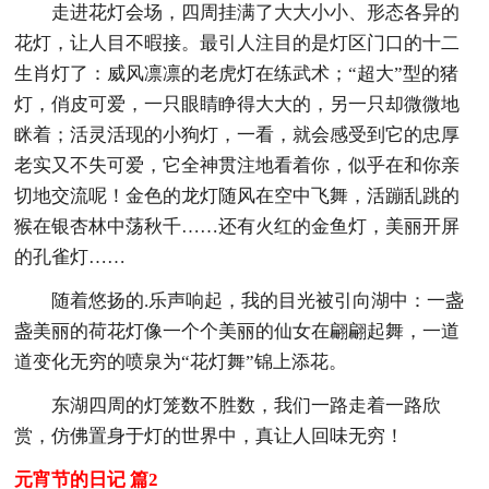
走进花灯会场，四周挂满了大大小小、形态各异的
花灯，让人目不暇接。最引人注目的是灯区门口的十二
生肖灯了：威风凛凛的老虎灯在练武术；“超大”型的猪
灯，俏皮可爱，一只眼睛睁得大大的，另一只却微微地
眯着；活灵活现的小狗灯，一看，就会感受到它的忠厚
老实又不失可爱，它全神贯注地看着你，似乎在和你亲
切地交流呢！金色的龙灯随风在空中飞舞，活蹦乱跳的
猴在银杏林中荡秋千……还有火红的金鱼灯，美丽开屏
的孔雀灯……
随着悠扬的.乐声响起，我的目光被引向湖中：一盏
盏美丽的荷花灯像一个个美丽的仙女在翩翩起舞，一道
道变化无穷的喷泉为“花灯舞”锦上添花。
东湖四周的灯笼数不胜数，我们一路走着一路欣
赏，仿佛置身于灯的世界中，真让人回味无穷！
元宵节的日记 篇2