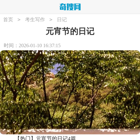
>
>
首页
考生写作
日记
元宵节的日记
时间：2026-01-10 16:37:15
【热门】元宵节的日记4篇