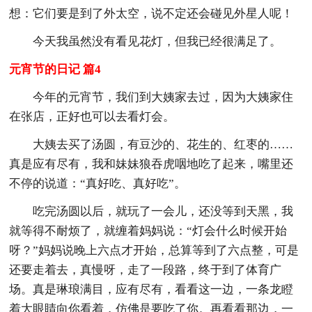
想：它们要是到了外太空，说不定还会碰见外星人呢！
今天我虽然没有看见花灯，但我已经很满足了。
元宵节的日记 篇4
今年的元宵节，我们到大姨家去过，因为大姨家住
在张店，正好也可以去看灯会。
大姨去买了汤圆，有豆沙的、花生的、红枣的……
真是应有尽有，我和妹妹狼吞虎咽地吃了起来，嘴里还
不停的说道：“真好吃、真好吃”。
吃完汤圆以后，就玩了一会儿，还没等到天黑，我
就等得不耐烦了，就缠着妈妈说：“灯会什么时候开始
呀？”妈妈说晚上六点才开始，总算等到了六点整，可是
还要走着去，真慢呀，走了一段路，终于到了体育广
场。真是琳琅满目，应有尽有，看看这一边，一条龙瞪
着大眼睛向你看着，仿佛是要吃了你。再看看那边，一