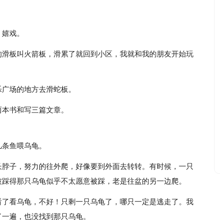
、嬉戏。
的滑板叫火箭板，滑累了就回到小区，我就和我的朋友开始玩
乐广场的地方去滑蛇板。
两本书和写三篇文章。
几条鱼喂乌龟。
长脖子，努力的往外爬，好像要到外面去转转。有时候，一只
被踩得那只乌龟似乎不太愿意被踩，老是往盆的另一边爬。
看了看乌龟，不好！只剩一只乌龟了，哪只一定是逃走了。我
了一遍，也没找到那只乌龟。