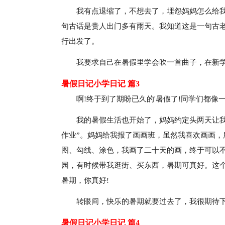
我有点退缩了，不想去了，埋怨妈妈怎么给
句古话是贵人出门多有雨天。我知道这是一句古
行出发了。
我要求自己在暑假里学会吹一首曲子，在新
暑假日记小学日记 篇3
啊!终于到了期盼已久的'暑假了!同学们都
我的暑假生活也开始了，妈妈约定头两天让
作业”。妈妈给我报了画画班，虽然我喜欢画画
图、勾线、涂色，我画了二十天的画，终于可以
园，有时候带我逛街、买东西，暑期可真好。这
暑期，你真好!
转眼间，快乐的暑期就要过去了，我很期待
暑假日记小学日记 篇4