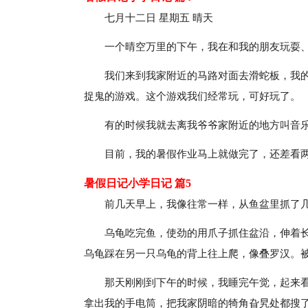
七月十二日 星期五 晴天
一个晴空万里的下午，我在和我的朋友玩耍
我们来到我家附近的马路对面去滑蛇板，我
捉鬼的游戏。这个游戏我们经常玩，可好玩了。
有的时候我就去离我爷爷家附近的地方叫音
目前，我的暑假作业马上就做完了，还差看
暑假日记小学日记 篇5
前几天早上，我像往常一样，从鱼盆里抓了
乌龟吃完鱼，使劲的用爪子抓住盆沿，伸着
乌龟踩在另一只乌龟的背上往上爬，像叠罗汉。
那天刚刚到下午的时候，我睡完午觉，起来
拿出我的手电筒，把我家阴暗的犄角旮旯处都搜