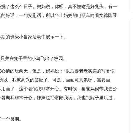
我挑了这么个日子。妈妈说，你呀，真不懂这是好兆头，有一
老的好话，一句安慰话，所以坐上妈妈的电瓶车向着文德隆琴
学期的班级小当家活动中展示一下。
像一只关在笼子里的小鸟飞出了校园。
我心情的玩两天，但是，妈妈说：“以后要老老实实的写暑假
，所以，我就高兴的答应了。可是，画画可真累呀，需要画
不用画了，这个暑假我非常开心。有时候，爸爸妈妈带我去公
个暑期我非常开心，妹妹也经常陪我玩，我也到院子里玩过，
下一个暑期。