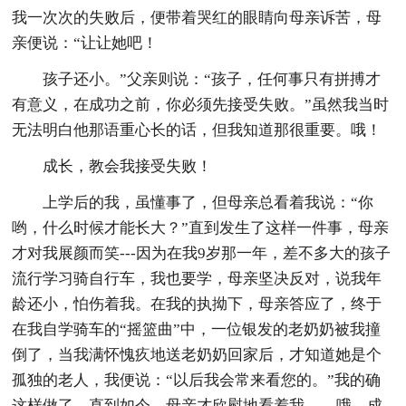
我一次次的失败后，便带着哭红的眼睛向母亲诉苦，母
亲便说：“让让她吧！
孩子还小。”父亲则说：“孩子，任何事只有拼搏才
有意义，在成功之前，你必须先接受失败。”虽然我当时
无法明白他那语重心长的话，但我知道那很重要。哦！
成长，教会我接受失败！
上学后的我，虽懂事了，但母亲总看着我说：“你
哟，什么时候才能长大？”直到发生了这样一件事，母亲
才对我展颜而笑---因为在我9岁那一年，差不多大的孩子
流行学习骑自行车，我也要学，母亲坚决反对，说我年
龄还小，怕伤着我。在我的执拗下，母亲答应了，终于
在我自学骑车的“摇篮曲”中，一位银发的老奶奶被我撞
倒了，当我满怀愧疚地送老奶奶回家后，才知道她是个
孤独的老人，我便说：“以后我会常来看您的。”我的确
这样做了，直到如今，母亲才欣慰地看着我。---哦，成