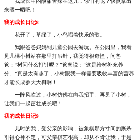
我成长中的酸甜苦辣在这儿，你们的呢？快点拿出
来晒一晒吧！
我的成长日记8
花开了，草绿了，小鸟唱着快乐的歌。
我跟爸爸妈妈到儿童公园去游玩。在公园里，我看
见几棵小树站在那里打吊针，我觉得很奇怪，问爸
爸：“树问什么打针呢？”爸爸说：“这是给树补充养
分。”真是太有趣了，小树跟我一样需要吸收丰富的营养
才能长成参天大树啊！
一阵风吹过，小树仿佛在向我招手。再见了小树，
让我们一起茁壮成长吧！
我的成长日记9
儿时的我，受父亲的影响，被象棋那方寸间的厮杀
引得心神不定，可父亲棋艺很高，却从不肯让我，于是