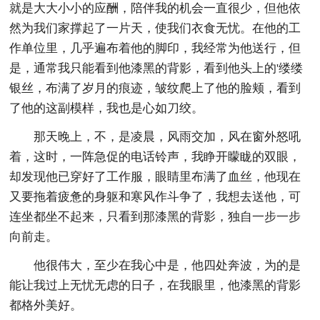
就是大大小小的应酬，陪伴我的机会一直很少，但他依
然为我们家撑起了一片天，使我们衣食无忧。在他的工
作单位里，几乎遍布着他的脚印，我经常为他送行，但
是，通常我只能看到他漆黑的背影，看到他头上的'缕缕
银丝，布满了岁月的痕迹，皱纹爬上了他的脸颊，看到
了他的这副模样，我也是心如刀绞。
那天晚上，不，是凌晨，风雨交加，风在窗外怒吼
着，这时，一阵急促的电话铃声，我睁开矇眬的双眼，
却发现他已穿好了工作服，眼睛里布满了血丝，他现在
又要拖着疲惫的身躯和寒风作斗争了，我想去送他，可
连坐都坐不起来，只看到那漆黑的背影，独自一步一步
向前走。
他很伟大，至少在我心中是，他四处奔波，为的是
能让我过上无忧无虑的日子，在我眼里，他漆黑的背影
都格外美好。