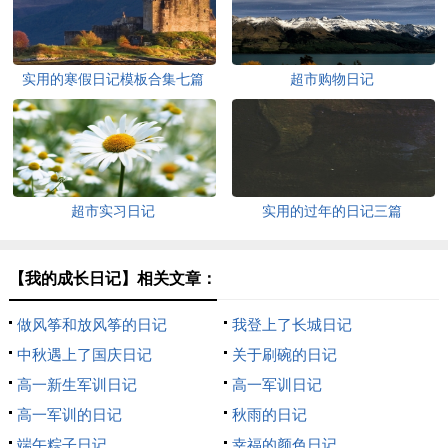
实用的寒假日记模板合集七篇
超市购物日记
超市实习日记
实用的过年的日记三篇
【我的成长日记】相关文章：
做风筝和放风筝的日记
我登上了长城日记
中秋遇上了国庆日记
关于刷碗的日记
高一新生军训日记
高一军训日记
高一军训的日记
秋雨的日记
端午粽子日记
幸福的颜色日记