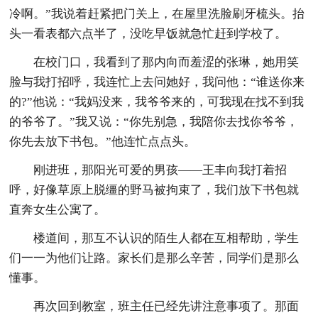
冷啊。”我说着赶紧把门关上，在屋里洗脸刷牙梳头。抬
头一看表都六点半了，没吃早饭就急忙赶到学校了。
在校门口，我看到了那内向而羞涩的张琳，她用笑
脸与我打招呼，我连忙上去问她好，我问他：“谁送你来
的?”他说：“我妈没来，我爷爷来的，可我现在找不到我
的爷爷了。”我又说：“你先别急，我陪你去找你爷爷，
你先去放下书包。”他连忙点点头。
刚进班，那阳光可爱的男孩——王丰向我打着招
呼，好像草原上脱缰的野马被拘束了，我们放下书包就
直奔女生公寓了。
楼道间，那互不认识的陌生人都在互相帮助，学生
们一一为他们让路。家长们是那么辛苦，同学们是那么
懂事。
再次回到教室，班主任已经先讲注意事项了。那面